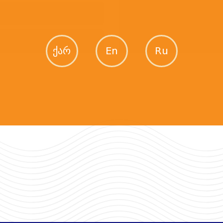
ქარ
En
Ru